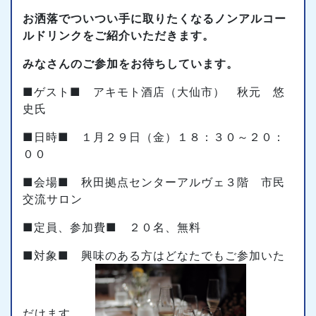
お洒落でついつい手に取りたくなるノンアルコー
ルドリンクをご紹介いただきま
す。
みなさんのご参加をお待ちしています。
■ゲスト■ アキモト酒店（大仙市） 秋元 悠
史氏
■日時■ １月２９日（金）１８：３０～２０：
００
■会場■ 秋田拠点センターアルヴェ３階 市民
交流サロン
■定員、参加費■ ２０名、無料
■対象■ 興味のある方はどなたでもご参加いた
だけます。