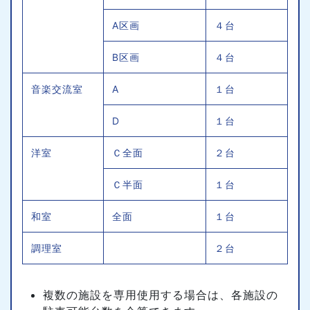
A区画
４台
B区画
４台
音楽交流室
A
１台
D
１台
洋室
Ｃ全面
２台
Ｃ半面
１台
和室
全面
１台
調理室
２台
複数の施設を専用使用する場合は、各施設の