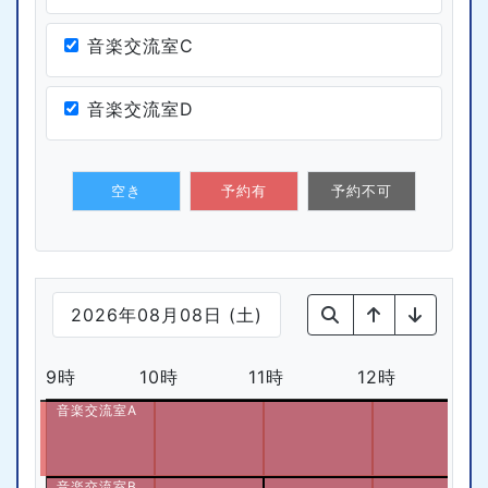
音楽交流室C
音楽交流室D
空き
予約有
予約不可
2026年08月08日 (土)
9時
10時
11時
12時
1
音楽交流室A
音楽交流室B