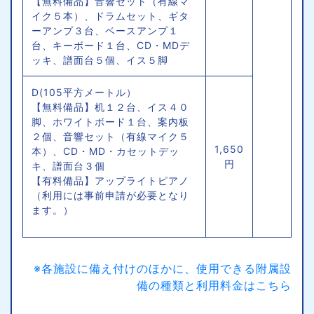
【無料備品】音響セット（有線マ
イク５本）、ドラムセット、ギタ
ーアンプ３台、ベースアンプ１
台、キーボード１台、CD・MDデ
ッキ、譜面台５個、イス５脚
D(105平方メートル）
【無料備品】机１２台、イス４０
脚、ホワイトボード１台、案内板
２個、音響セット（有線マイク５
1,650
本）、CD・MD・カセットデッ
円
キ、譜面台３個
【有料備品】アップライトピアノ
（利用には事前申請が必要となり
ます。）
※各施設に備え付けのほかに、使用できる附属設
備の種類と利用料金はこちら