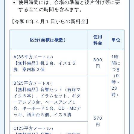
使用時間には、会場の準備と後片付け等に要
する全ての時間を含みます。
【令和６年４月１日からの新料金】
使用
区分(面積は概数）
単位
料金
A(35平方メートル）
1時
800
【無料備品】机５台、イス１５
間に
円
脚、案内板２個
つき
（9
時～
B(25平方メートル）
23
【無料備品】音響セット（有線マ
時）
イク５本）、ドラムセット、ギタ
ーアンプ３台、ベースアンプ１
台、キーボード１台、CD・MDデ
ッキ、譜面台５個、イス５脚
570
円
C(25平方メートル）