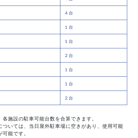
４台
１台
１台
２台
１台
１台
２台
、各施設の駐車可能台数を合算できます。
については、当日屋外駐車場に空きがあり、使用可能
が可能です。