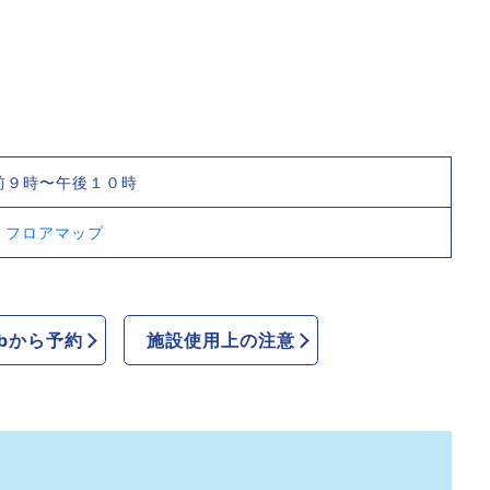
前９時〜午後１０時
F
フロアマップ
bから予約
施設使用上の注意