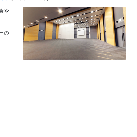
会や
ーの