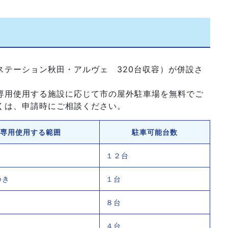
ステーション秋田・アルヴェ 320台収容）が併設さ
専用使用する施設に応じて市の屋外駐車場を無料でご
くは、申請時にご相談ください。
専用使用する範囲
駐車可能台数
１２台
つき
１台
８台
４台