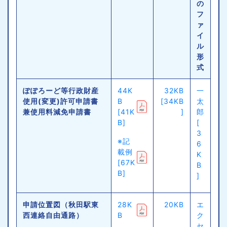
の
フ
ァ
イ
ル
形
式
ぽぽろーど等行政財産
44K
32KB
一
使用(変更)許可申請書
B
[34KB
太
兼使用料減免申請書
[41K
]
郎
B]
[
3
※記
6
載例
K
[67K
B
B]
]
申請位置図（秋田駅東
28K
20KB
エ
西連絡自由通路）
B
ク
セ