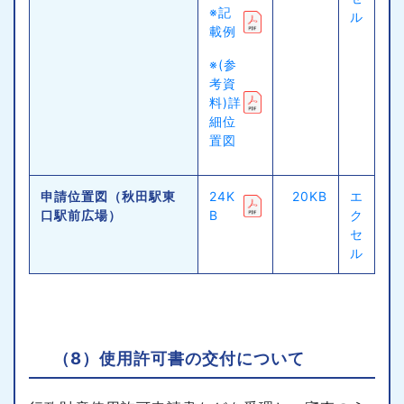
※記
ル
載例
※(参
考資
料)詳
細位
置図
申請位置図（秋田駅東
24K
20KB
エ
口駅前広場）
B
ク
セ
ル
（8）使用許可書の交付について