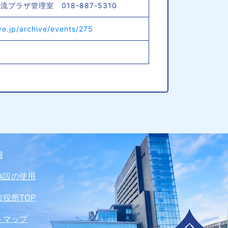
プラザ管理室 018-887-5310
lve.jp/archive/events/275
場
施設の使用
役所TOP
トマップ