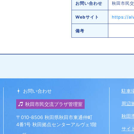
お問い合わせ
秋田市民交流
Webサイト
https://a
備考
お問い合わせ
駐車
周辺
秋田市民交流プラザ管理室
秋田市
〒010-8506 秋田県秋田市東通仲町
4番1号 秋田拠点センターアルヴェ1階
サイ