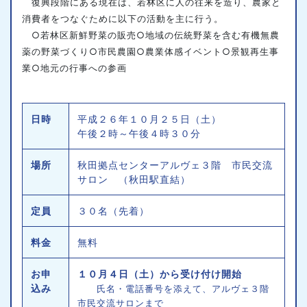
復興段階にある現在は、若林区に人の往来を造り、農家と
消費者をつなぐために以下の活動を主に行う。
○若林区新鮮野菜の販売○地域の伝統野菜を含む有機無農
薬の野菜づくり○市民農園○農業体感イベント○景観再生事
業○地元の行事への参画
日時
平成２６年１０月２５日（土）
午後２時～午後４時３０分
場所
秋田拠点センターアルヴェ３階 市民交流
サロン （秋田駅直結）
定員
３０名（先着）
料金
無料
お申
１０月４日（土）から受け付け開始
込み
氏名・電話番号を添えて、アルヴェ３階
市民交流サロンまで