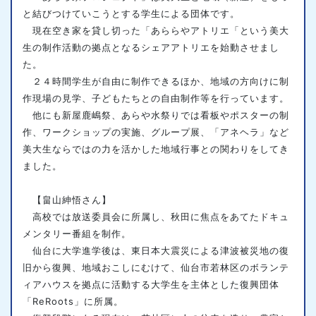
と結びつけていこうとする学生による団体です。
現在空き家を貸し切った「あららやアトリエ「という美大
生の制作活動の拠点となるシェアアトリエを始動させまし
た。
２４時間学生が自由に制作できるほか、地域の方向けに制
作現場の見学、子どもたちとの自由制作等を行っています。
他にも新屋鹿嶋祭、あらや水祭りでは看板やポスターの制
作、ワークショップの実施、グループ展、「アネヘラ」など
美大生ならではの力を活かした地域行事との関わりをしてき
ました。
【畠山紳悟さん】
高校では放送委員会に所属し、秋田に焦点をあてたドキュ
メンタリー番組を制作。
仙台に大学進学後は、東日本大震災による津波被災地の復
旧から復興、地域おこしにむけて、仙台市若林区のボランテ
ィアハウスを拠点に活動する大学生を主体とした復興団体
「ReRoots」に所属。