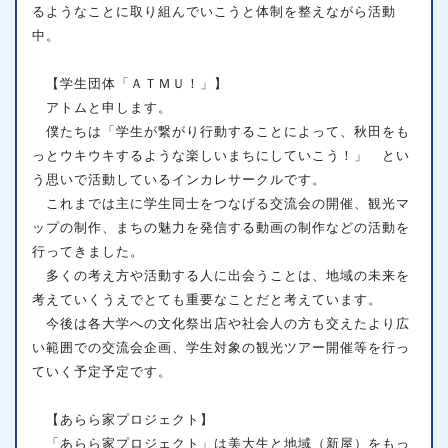
るようなことに取り組んでいこうと体制を整えながら活動
中。
【学生団体「ＡＴＭＵ！」】
アトムと申します。
僕たちは「学生が繋がり行動することによって、秋田をも
っとウキウキするような楽しいまちにしていこう！」 とい
う思いで活動しているインカレサークルです。
これまでは主に学生同士をつなげる交流会の開催、観光マ
ップの制作、まちの魅力を発信する動画の制作などの活動を
行ってきました。
多くの考え方や活動する人に出会うことは、地域の未来を
考えていくうえでとても重要なことだと考えています。
今後は各大学への文化祭出店や社会人の方も交えたより広
い範囲での交流会企画、学生対象の観光ツアー開催等を行っ
ていく予定予定です。
【あらら家プロジェクト】
「あらら家プロジェクト」は美大生と地域（新屋）をもっ