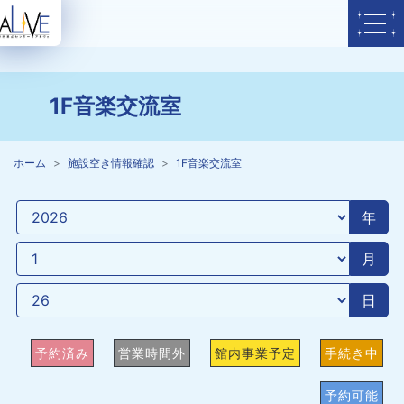
1F音楽交流室
ホーム
施設空き情報確認
1F音楽交流室
年
月
日
予約済み
営業時間外
館内事業予定
手続き中
予約可能