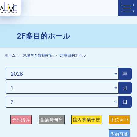
2F多目的ホール
ホーム
施設空き情報確認
2F多目的ホール
年
月
日
予約済み
営業時間外
館内事業予定
手続き中
予約可能