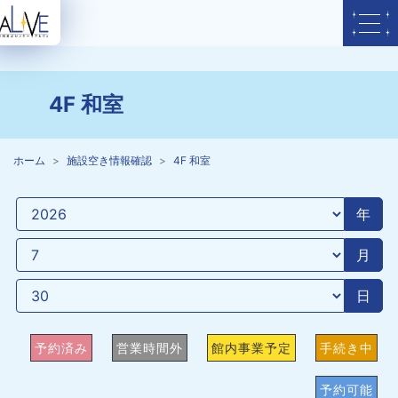
4F 和室
ホーム
施設空き情報確認
4F 和室
年
月
日
予約済み
営業時間外
館内事業予定
手続き中
予約可能