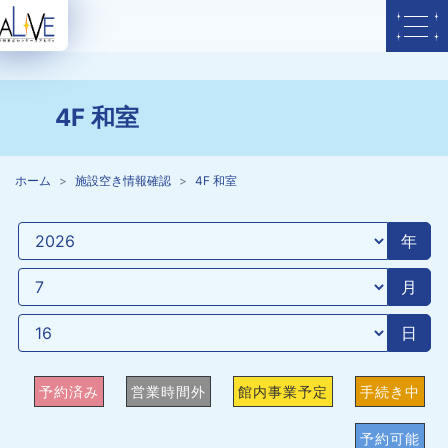
4F 和室
ホーム
施設空き情報確認
4F 和室
年
月
日
予約済み
営業時間外
館内事業予定
手続き中
予約可能