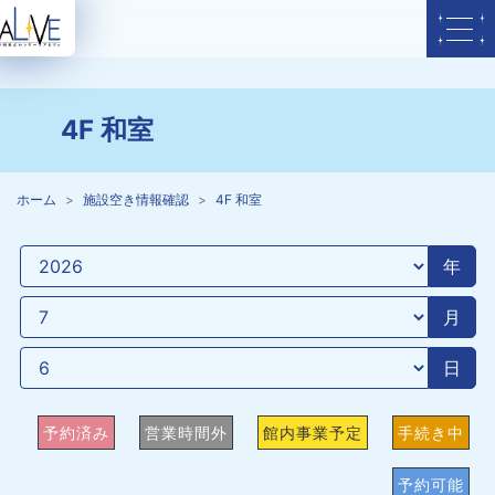
4F 和室
ホーム
施設空き情報確認
4F 和室
年
月
日
予約済み
営業時間外
館内事業予定
手続き中
予約可能