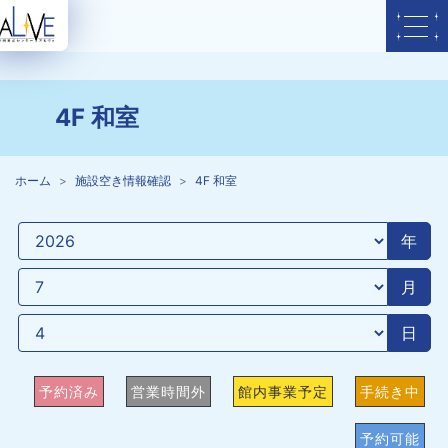
4F 和室
ホーム
施設空き情報確認
4F 和室
年
月
日
予約済み
営業時間外
館内事業予定
手続き中
予約可能