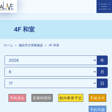
4F 和室
ホーム
施設空き情報確認
4F 和室
年
月
日
予約済み
営業時間外
館内事業予定
手続き中
予約可能