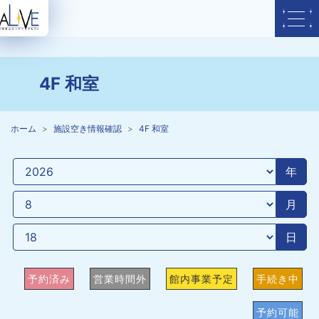
4F 和室
ホーム
施設空き情報確認
4F 和室
年
月
日
予約済み
営業時間外
館内事業予定
手続き中
予約可能