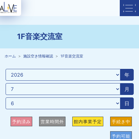
1F音楽交流室
ホーム
施設空き情報確認
1F音楽交流室
年
月
日
予約済み
営業時間外
館内事業予定
手続き中
予約可能