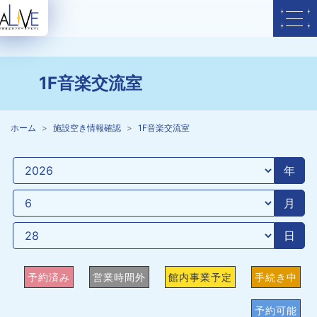
1F音楽交流室
ホーム
施設空き情報確認
1F音楽交流室
年
月
日
予約済み
営業時間外
館内事業予定
手続き中
予約可能