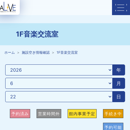
1F音楽交流室
ホーム
施設空き情報確認
1F音楽交流室
年
月
日
予約済み
営業時間外
館内事業予定
手続き中
予約可能