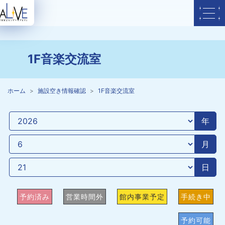
1F音楽交流室
ホーム
施設空き情報確認
1F音楽交流室
年
月
日
予約済み
営業時間外
館内事業予定
手続き中
予約可能