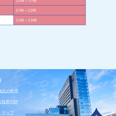
20時～21時
21時～22時
22時～23時
場
施設の使用
役所TOP
トマップ