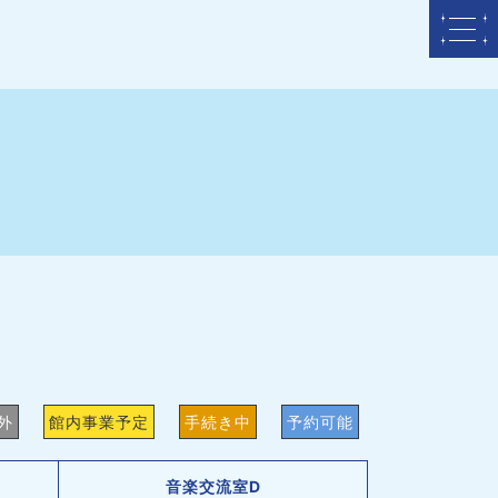
外
館内事業予定
手続き中
予約可能
音楽交流室D