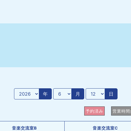
年
月
日
予約済み
営業時間
音楽交流室B
音楽交流室C