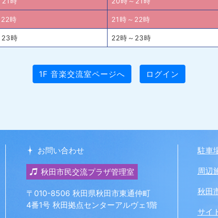
～21時
20時～21時
～22時
21時～22時
～23時
22時～23時
1F 音楽交流室ページへ
ログイン
お問い合わせ
駐車
周辺
秋田市民交流プラザ管理室
秋田市
〒010-8506 秋田県秋田市東通仲町
4番1号 秋田拠点センターアルヴェ1階
サイ