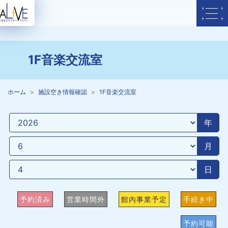
1F音楽交流室
ホーム
施設空き情報確認
1F音楽交流室
年
月
日
予約済み
営業時間外
館内事業予定
手続き中
予約可能