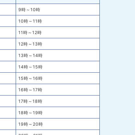
9時～10時
10時～11時
11時～12時
12時～13時
13時～14時
14時～15時
15時～16時
16時～17時
17時～18時
18時～19時
19時～20時