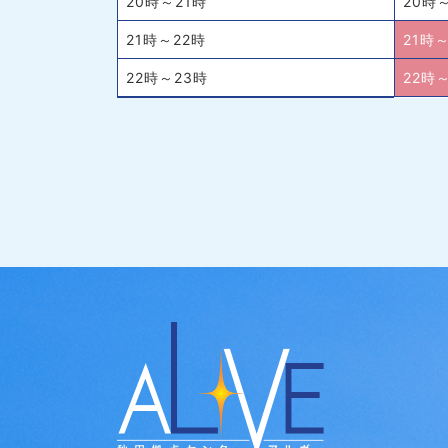
20時～21時
20時
21時～22時
21時
22時～23時
22時