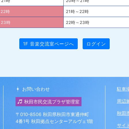
～21時
20時～21時
～22時
21時～22時
～23時
22時～23時
1F 音楽交流室ページへ
ログイン
お問い合わせ
駐車
周辺
秋田市民交流プラザ管理室
秋田市
〒010-8506 秋田県秋田市東通仲町
4番1号 秋田拠点センターアルヴェ1階
サイ