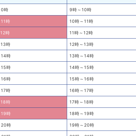
10時
9時～10時
～11時
10時～11時
12時
11時～12時
～13時
12時～13時
～14時
13時～14時
～15時
14時～15時
～16時
15時～16時
～17時
16時～17時
～18時
17時～18時
～19時
18時～19時
～20時
19時～20時