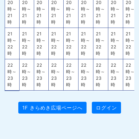
20
20
20
20
20
20
20
20
20
時～
時～
時～
時～
時～
時～
時～
時～
時～
21
21
21
21
21
21
21
21
21
時
時
時
時
時
時
時
時
時
21
21
21
21
21
21
21
21
21
時～
時～
時～
時～
時～
時～
時～
時～
時～
22
22
22
22
22
22
22
22
22
時
時
時
時
時
時
時
時
時
22
22
22
22
22
22
22
22
22
時～
時～
時～
時～
時～
時～
時～
時～
時～
23
23
23
23
23
23
23
23
23
時
時
時
時
時
時
時
時
時
1F きらめき広場ページへ
ログイン