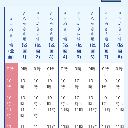
き
き
き
き
き
き
き
き
ら
ら
ら
ら
ら
ら
ら
ら
き
め
め
め
め
め
め
め
め
ら
き
き
き
き
き
き
き
き
め
広
広
広
広
広
広
広
広
き
場
場
場
場
場
場
場
場
広
(区
(区
(区
(区
(区
(区
(区
(区
場
(全
画
画
画
画
画
画
画
画
面)
1)
2)
3)
4)
5)
6)
7)
8)
9時
9時
9時
9時
9時
9時
9時
9時
9時
～
～
～
～
～
～
～
～
～
10
10
10
10
10
10
10
10
10
時
時
時
時
時
時
時
時
時
10
10
10
10
10
10
10
10
10
時～
時～
時～
時～
時～
時～
時～
時～
時～
11
11
11
11時
11時
11時
11時
11時
11時
時
時
時
11
11
11
11時
11時
11時
11時
11時
11時