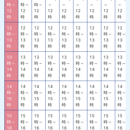
時～
時～
時～
～
～
～
～
～
～
12
12
12
12
12
12
12
12
12
時
時
時
時
時
時
時
時
時
12
12
12
12
12
12
12
12
12
時～
時～
時～
時～
時～
時～
時～
時～
時～
13
13
13
13
13
13
13
13
13
時
時
時
時
時
時
時
時
時
13
13
13
13
13
13
13
13
13
時～
時～
時～
時～
時～
時～
時～
時～
時～
14
14
14
14
14
14
14
14
14
時
時
時
時
時
時
時
時
時
14
14
14
14
14
14
14
14
14
時～
時～
時～
時～
時～
時～
時～
時～
時～
15
15
15
15
15
15
15
15
15
時
時
時
時
時
時
時
時
時
15
15
15
15
15
15
15
15
15
時～
時～
時～
時～
時～
時～
時～
時～
時～
16
16
16
16
16
16
16
16
16