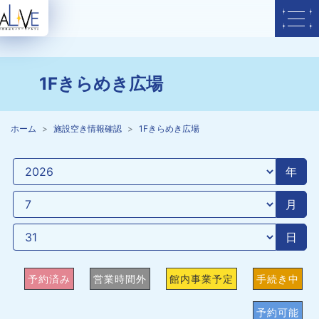
1Fきらめき広場
ホーム
施設空き情報確認
1Fきらめき広場
年
月
日
予約済み
営業時間外
館内事業予定
手続き中
予約可能