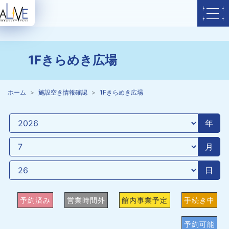
1Fきらめき広場
ホーム
施設空き情報確認
1Fきらめき広場
年
月
日
予約済み
営業時間外
館内事業予定
手続き中
予約可能