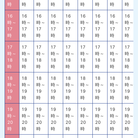
時
時
時
時
時
時
時
時
時
16
16
16
16
16
16
16
16
16
時～
時～
時～
時～
時～
時～
時～
時～
時～
17
17
17
17
17
17
17
17
17
時
時
時
時
時
時
時
時
時
17
17
17
17
17
17
17
17
17
時～
時～
時～
時～
時～
時～
時～
時～
時～
18
18
18
18
18
18
18
18
18
時
時
時
時
時
時
時
時
時
18
18
18
18
18
18
18
18
18
時～
時～
時～
時～
時～
時～
時～
時～
時～
19
19
19
19
19
19
19
19
19
時
時
時
時
時
時
時
時
時
19
19
19
19
19
19
19
19
19
時～
時～
時～
時～
時～
時～
時～
時～
時～
20
20
20
20
20
20
20
20
20
時
時
時
時
時
時
時
時
時