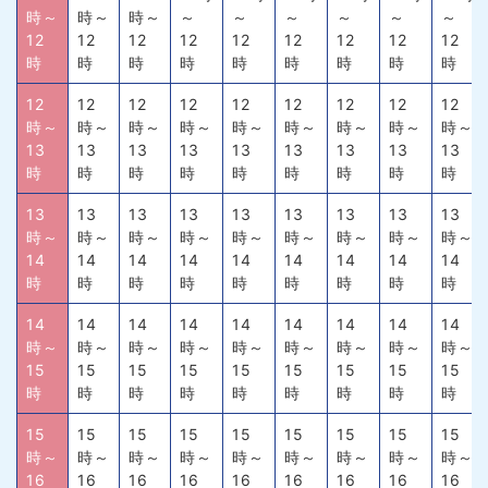
時～
時～
時～
～
～
～
～
～
～
12
12
12
12
12
12
12
12
12
時
時
時
時
時
時
時
時
時
12
12
12
12
12
12
12
12
12
時～
時～
時～
時～
時～
時～
時～
時～
時～
13
13
13
13
13
13
13
13
13
時
時
時
時
時
時
時
時
時
13
13
13
13
13
13
13
13
13
時～
時～
時～
時～
時～
時～
時～
時～
時～
14
14
14
14
14
14
14
14
14
時
時
時
時
時
時
時
時
時
14
14
14
14
14
14
14
14
14
時～
時～
時～
時～
時～
時～
時～
時～
時～
15
15
15
15
15
15
15
15
15
時
時
時
時
時
時
時
時
時
15
15
15
15
15
15
15
15
15
時～
時～
時～
時～
時～
時～
時～
時～
時～
16
16
16
16
16
16
16
16
16