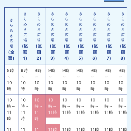
き
き
き
き
き
き
き
き
ら
ら
ら
ら
ら
ら
ら
ら
き
め
め
め
め
め
め
め
め
ら
き
き
き
き
き
き
き
き
め
広
広
広
広
広
広
広
広
き
場
場
場
場
場
場
場
場
広
(区
(区
(区
(区
(区
(区
(区
(区
場
(全
画
画
画
画
画
画
画
画
面)
1)
2)
3)
4)
5)
6)
7)
8)
9時
9時
9時
9時
9時
9時
9時
9時
9時
～
～
～
～
～
～
～
～
～
10
10
10
10
10
10
10
10
10
時
時
時
時
時
時
時
時
時
10
10
10
10
10
10
10
10
10
時～
時～
時～
時～
時～
時～
時～
時～
時～
11
11
11
11時
11時
11時
11時
11時
11時
時
時
時
11
11
11
11時
11時
11時
11時
11時
11時