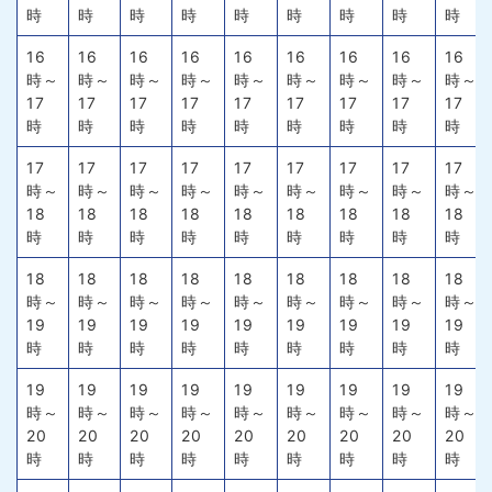
時
時
時
時
時
時
時
時
時
16
16
16
16
16
16
16
16
16
時～
時～
時～
時～
時～
時～
時～
時～
時～
17
17
17
17
17
17
17
17
17
時
時
時
時
時
時
時
時
時
17
17
17
17
17
17
17
17
17
時～
時～
時～
時～
時～
時～
時～
時～
時～
18
18
18
18
18
18
18
18
18
時
時
時
時
時
時
時
時
時
18
18
18
18
18
18
18
18
18
時～
時～
時～
時～
時～
時～
時～
時～
時～
19
19
19
19
19
19
19
19
19
時
時
時
時
時
時
時
時
時
19
19
19
19
19
19
19
19
19
時～
時～
時～
時～
時～
時～
時～
時～
時～
20
20
20
20
20
20
20
20
20
時
時
時
時
時
時
時
時
時