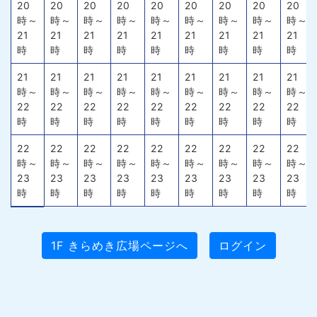
20
20
20
20
20
20
20
20
20
時～
時～
時～
時～
時～
時～
時～
時～
時～
21
21
21
21
21
21
21
21
21
時
時
時
時
時
時
時
時
時
21
21
21
21
21
21
21
21
21
時～
時～
時～
時～
時～
時～
時～
時～
時～
22
22
22
22
22
22
22
22
22
時
時
時
時
時
時
時
時
時
22
22
22
22
22
22
22
22
22
時～
時～
時～
時～
時～
時～
時～
時～
時～
23
23
23
23
23
23
23
23
23
時
時
時
時
時
時
時
時
時
1F きらめき広場ページへ
ログイン