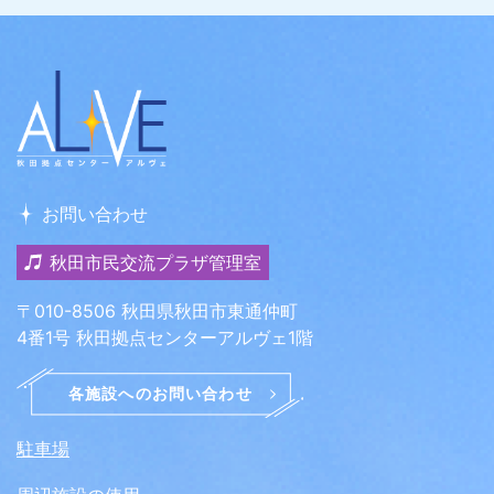
お問い合わせ
秋田市民交流プラザ管理室
〒010-8506 秋田県秋田市東通仲町
4番1号 秋田拠点センターアルヴェ1階
駐車場