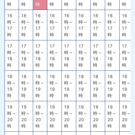
時
時
時
時
時
時
時
時
時
16
16
16
16
16
16
16
16
16
時～
時～
時～
時～
時～
時～
時～
時～
時～
17
17
17
17
17
17
17
17
17
時
時
時
時
時
時
時
時
時
17
17
17
17
17
17
17
17
17
時～
時～
時～
時～
時～
時～
時～
時～
時～
18
18
18
18
18
18
18
18
18
時
時
時
時
時
時
時
時
時
18
18
18
18
18
18
18
18
18
時～
時～
時～
時～
時～
時～
時～
時～
時～
19
19
19
19
19
19
19
19
19
時
時
時
時
時
時
時
時
時
19
19
19
19
19
19
19
19
19
時～
時～
時～
時～
時～
時～
時～
時～
時～
20
20
20
20
20
20
20
20
20
時
時
時
時
時
時
時
時
時