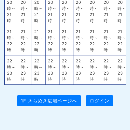
20
20
20
20
20
20
20
20
20
時～
時～
時～
時～
時～
時～
時～
時～
時～
21
21
21
21
21
21
21
21
21
時
時
時
時
時
時
時
時
時
21
21
21
21
21
21
21
21
21
時～
時～
時～
時～
時～
時～
時～
時～
時～
22
22
22
22
22
22
22
22
22
時
時
時
時
時
時
時
時
時
22
22
22
22
22
22
22
22
22
時～
時～
時～
時～
時～
時～
時～
時～
時～
23
23
23
23
23
23
23
23
23
時
時
時
時
時
時
時
時
時
1F きらめき広場ページへ
ログイン