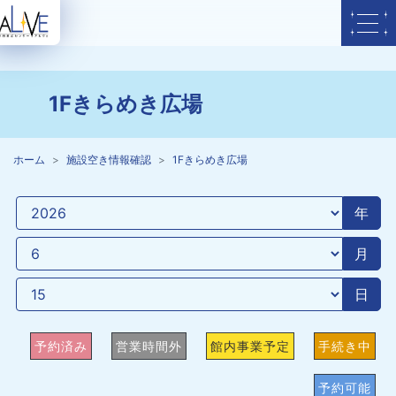
1Fきらめき広場
ホーム
施設空き情報確認
1Fきらめき広場
年
月
日
予約済み
営業時間外
館内事業予定
手続き中
予約可能