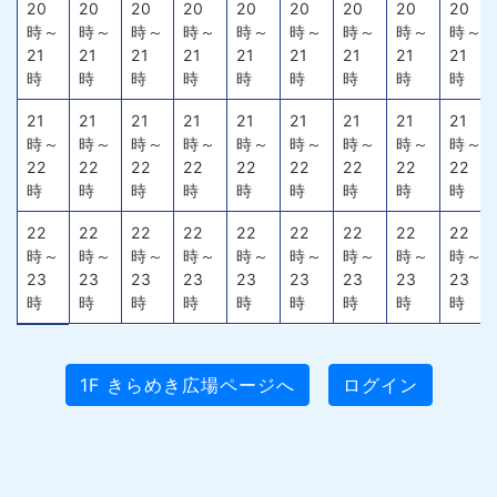
20
20
20
20
20
20
20
20
20
時～
時～
時～
時～
時～
時～
時～
時～
時～
21
21
21
21
21
21
21
21
21
時
時
時
時
時
時
時
時
時
21
21
21
21
21
21
21
21
21
時～
時～
時～
時～
時～
時～
時～
時～
時～
22
22
22
22
22
22
22
22
22
時
時
時
時
時
時
時
時
時
22
22
22
22
22
22
22
22
22
時～
時～
時～
時～
時～
時～
時～
時～
時～
23
23
23
23
23
23
23
23
23
時
時
時
時
時
時
時
時
時
1F きらめき広場ページへ
ログイン