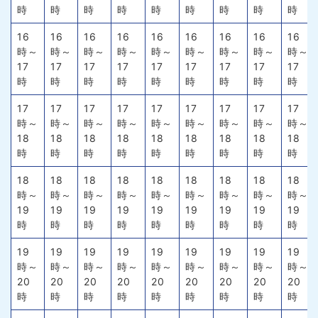
時
時
時
時
時
時
時
時
時
16
16
16
16
16
16
16
16
16
時～
時～
時～
時～
時～
時～
時～
時～
時～
17
17
17
17
17
17
17
17
17
時
時
時
時
時
時
時
時
時
17
17
17
17
17
17
17
17
17
時～
時～
時～
時～
時～
時～
時～
時～
時～
18
18
18
18
18
18
18
18
18
時
時
時
時
時
時
時
時
時
18
18
18
18
18
18
18
18
18
時～
時～
時～
時～
時～
時～
時～
時～
時～
19
19
19
19
19
19
19
19
19
時
時
時
時
時
時
時
時
時
19
19
19
19
19
19
19
19
19
時～
時～
時～
時～
時～
時～
時～
時～
時～
20
20
20
20
20
20
20
20
20
時
時
時
時
時
時
時
時
時