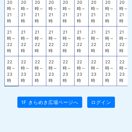
20
20
20
20
20
20
20
20
20
時～
時～
時～
時～
時～
時～
時～
時～
時～
21
21
21
21
21
21
21
21
21
時
時
時
時
時
時
時
時
時
21
21
21
21
21
21
21
21
21
時～
時～
時～
時～
時～
時～
時～
時～
時～
22
22
22
22
22
22
22
22
22
時
時
時
時
時
時
時
時
時
22
22
22
22
22
22
22
22
22
時～
時～
時～
時～
時～
時～
時～
時～
時～
23
23
23
23
23
23
23
23
23
時
時
時
時
時
時
時
時
時
1F きらめき広場ページへ
ログイン