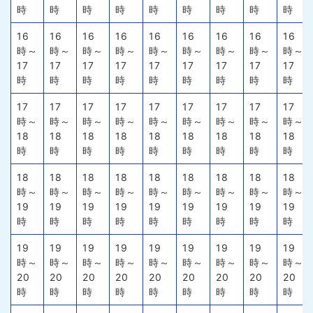
時
時
時
時
時
時
時
時
時
16
16
16
16
16
16
16
16
16
時～
時～
時～
時～
時～
時～
時～
時～
時～
17
17
17
17
17
17
17
17
17
時
時
時
時
時
時
時
時
時
17
17
17
17
17
17
17
17
17
時～
時～
時～
時～
時～
時～
時～
時～
時～
18
18
18
18
18
18
18
18
18
時
時
時
時
時
時
時
時
時
18
18
18
18
18
18
18
18
18
時～
時～
時～
時～
時～
時～
時～
時～
時～
19
19
19
19
19
19
19
19
19
時
時
時
時
時
時
時
時
時
19
19
19
19
19
19
19
19
19
時～
時～
時～
時～
時～
時～
時～
時～
時～
20
20
20
20
20
20
20
20
20
時
時
時
時
時
時
時
時
時