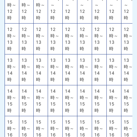
時～
時～
時～
～
～
～
～
～
～
12
12
12
12
12
12
12
12
12
時
時
時
時
時
時
時
時
時
12
12
12
12
12
12
12
12
12
時～
時～
時～
時～
時～
時～
時～
時～
時～
13
13
13
13
13
13
13
13
13
時
時
時
時
時
時
時
時
時
13
13
13
13
13
13
13
13
13
時～
時～
時～
時～
時～
時～
時～
時～
時～
14
14
14
14
14
14
14
14
14
時
時
時
時
時
時
時
時
時
14
14
14
14
14
14
14
14
14
時～
時～
時～
時～
時～
時～
時～
時～
時～
15
15
15
15
15
15
15
15
15
時
時
時
時
時
時
時
時
時
15
15
15
15
15
15
15
15
15
時～
時～
時～
時～
時～
時～
時～
時～
時～
16
16
16
16
16
16
16
16
16