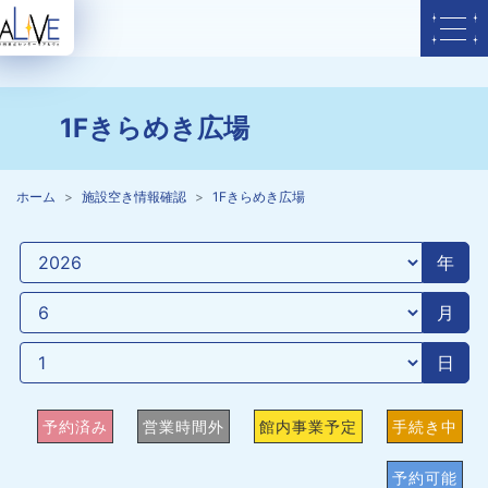
1Fきらめき広場
ホーム
施設空き情報確認
1Fきらめき広場
年
月
日
予約済み
営業時間外
館内事業予定
手続き中
予約可能