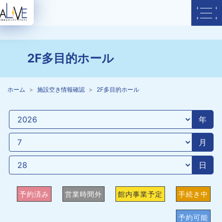
2F多目的ホール
ホーム
施設空き情報確認
2F多目的ホール
年
月
日
予約済み
営業時間外
館内事業予定
手続き中
予約可能