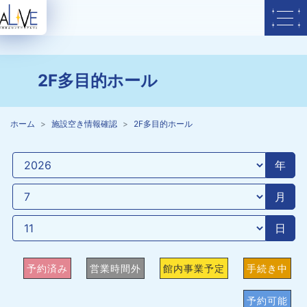
2F多目的ホール
ホーム
施設空き情報確認
2F多目的ホール
年
月
日
予約済み
営業時間外
館内事業予定
手続き中
予約可能