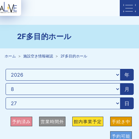
2F多目的ホール
ホーム
施設空き情報確認
2F多目的ホール
年
月
日
予約済み
営業時間外
館内事業予定
手続き中
予約可能