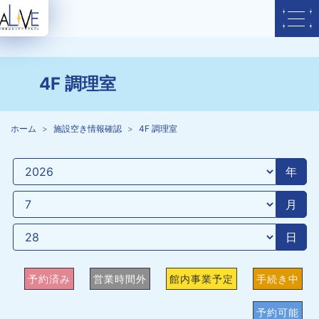
4F 調理室
ホーム
施設空き情報確認
4F 調理室
年
月
日
予約済み
営業時間外
館内事業予定
手続き中
予約可能