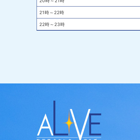
20時～21時
21時～22時
22時～23時