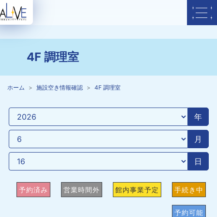
4F 調理室
ホーム
施設空き情報確認
4F 調理室
年
月
日
予約済み
営業時間外
館内事業予定
手続き中
予約可能