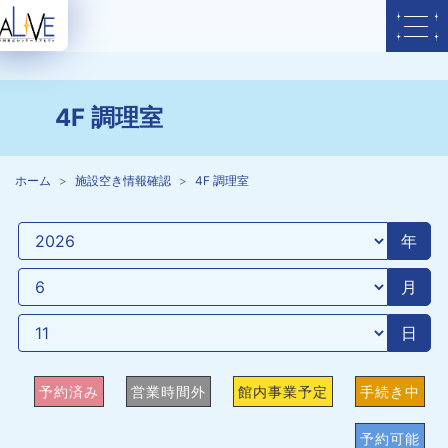
4F 調理室
ホーム
施設空き情報確認
4F 調理室
年
月
日
予約済み
営業時間外
館内事業予定
手続き中
予約可能