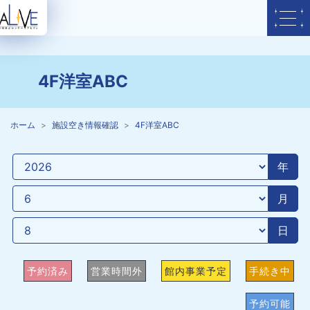
4F洋室ABC
ホーム
施設空き情報確認
4F洋室ABC
年
月
日
予約済み
営業時間外
館内事業予定
手続き中
予約可能